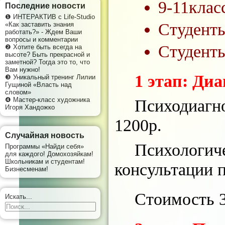
9-11кла
Последние новости
❶ ИНТЕРАКТИВ с Life-Studio
Студент
«Как заставить знания
работать?» - Ждем Ваши
вопросы и комментарии
Студенты
❷ Хотите быть всегда на
высоте? Быть прекрасной и
заметной? Тогда это то, что
Вам нужно!
1 этап: Ди
❸ Уникальный тренинг Лилии
Гущиной «Власть над
словом»
❹ Мастер-класс художника
Психодиагно
Игоря Хандожко
1200р.
Случайная новость
Психологиче
Программы «Найди себя»
для каждого! Домохозяйкам!
Школьникам и студентам!
консультации п
Бизнесменам!
Стоимость 
Искать...