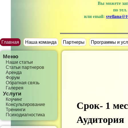
Вы можете зап
по тел
или emаil:
svetlana@tv
Главная
Наша команда
Партнеры
Программы и усл
Меню
Наши статьи
Статьи партнеров
Аренда
Форум
Обратная связь
Галерея
Услуги
Коучинг
Срок- 1 ме
Консультирование
Тренинги
Психодиагностика
Аудитория