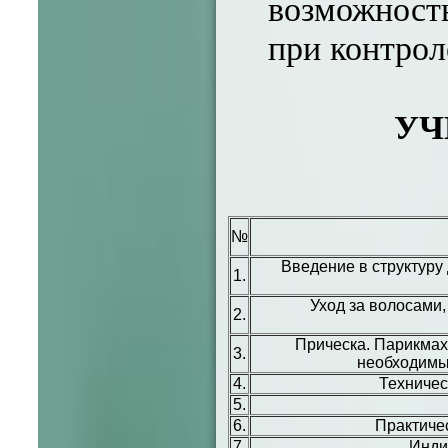
возможность
при контрол
УЧ
№
Введение в структур
1
.
Уход за волосами
2.
Прическа. Парикмах
3.
необходимые
4.
Техничес
5.
6.
Практичес
7.
Инди