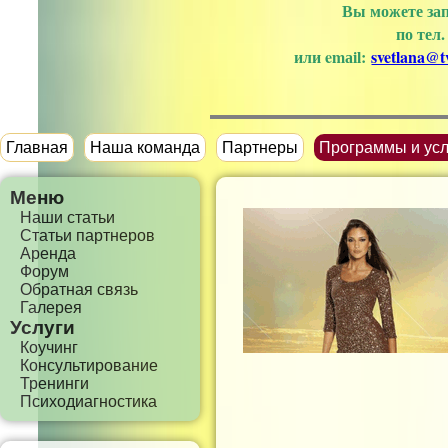
Вы можете зап
по тел
или emаil:
svetlana@tv
Главная
Наша команда
Партнеры
Программы и усл
Меню
Наши статьи
Статьи партнеров
Аренда
Форум
Обратная связь
Галерея
Услуги
Коучинг
Консультирование
Тренинги
Психодиагностика