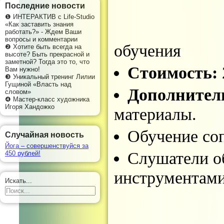
Последние новости
❶ ИНТЕРАКТИВ с Life-Studio
«Как заставить знания
работать?» - Ждем Ваши
вопросы и комментарии
обучения
❷ Хотите быть всегда на
высоте? Быть прекрасной и
заметной? Тогда это то, что
Стоимость:
Вам нужно!
❸ Уникальный тренинг Лилии
Гущиной «Власть над
Дополнител
словом»
❹ Мастер-класс художника
Игоря Хандожко
материалы.
Обучение со
Случайная новость
Йога – совершенствуйся за
Слушатели о
450 рублей!
инструментами
Искать...