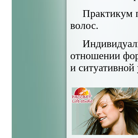
Практикум п
волос.
Индивидуал
отношении фор
и ситуативной 